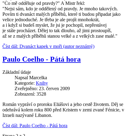
"Co mě odděluje od pravdy?" A Mistr řekl:
"Nejsi sám, kdo je oddělený od pravdy. Je mnoho takových.
Povím ti dvanáct malých příběhů, které ti budou připadat jako
velice jednoduché. Je třeba je ale projít mnohokrát,
a i když si budeš myslet, že jsi je pochopil, nepřestávej
je stále procházet. Dělej to tak dlouho, až jimi prostoupíš,
až se z malých příběhů stanou velké a z velkých zase malé."
Číst dál: Dvanáct kapek v moři (autor neznámý)
Paulo Coelho - Pátá hora
Základní údaje
Napsal
Marcelka
Kategorie:
Knihy
Zveřejněno: 23. červen 2009
Zobrazení: 3528
Román vypráví o proroku Eliášovi a jeho cestě životem. Děj se
odehrává kolem roku 800 před Kristem v zemi zvané Fénicie, v
Izraeli nazývané Libanon.
Číst dál: Paulo Coelho - Pátá hora
Strana 2 z 2