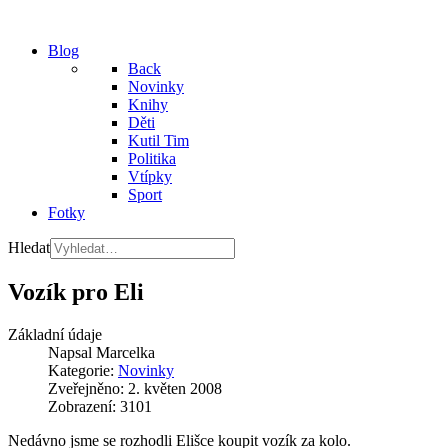
Blog
Back
Novinky
Knihy
Děti
Kutil Tim
Politika
Vtípky
Sport
Fotky
Hledat
Vozík pro Eli
Základní údaje
Napsal
Marcelka
Kategorie:
Novinky
Zveřejněno: 2. květen 2008
Zobrazení: 3101
Nedávno jsme se rozhodli Elišce koupit vozík za kolo.