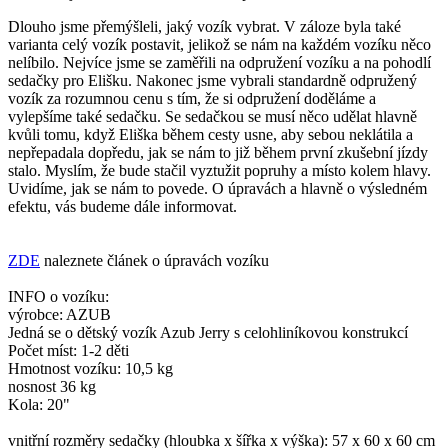
Dlouho jsme přemýšleli, jaký vozík vybrat. V záloze byla také
varianta celý vozík postavit, jelikož se nám na každém vozíku něco
nelíbilo. Nejvíce jsme se zaměřili na odpružení vozíku a na pohodlí
sedačky pro Elišku. Nakonec jsme vybrali standardně odpružený
vozík za rozumnou cenu s tím, že si odpružení doděláme a
vylepšíme také sedačku. Se sedačkou se musí něco udělat hlavně
kvůli tomu, když Eliška během cesty usne, aby sebou neklátila a
nepřepadala dopředu, jak se nám to již během první zkušební jízdy
stalo. Myslím, že bude stačil vyztužit popruhy a místo kolem hlavy.
Uvidíme, jak se nám to povede. O úpravách a hlavně o výsledném
efektu, vás budeme dále informovat.
ZDE
naleznete článek o úpravách vozíku
INFO o vozíku:
výrobce: AZUB
Jedná se o dětský vozík Azub Jerry s celohliníkovou konstrukcí
Počet míst: 1-2 děti
Hmotnost vozíku: 10,5 kg
nosnost 36 kg
Kola: 20"
vnitřní rozměry sedačky (hloubka x šířka x výška): 57 x 60 x 60 cm