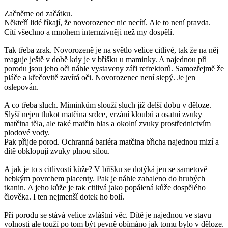
Začněme od začátku.
Někteří lidé říkají, že novorozenec nic necítí. Ale to není pravda.
Cítí všechno a mnohem internzivněji než my dospělí.
Tak třeba zrak. Novorozeně je na světlo velice citlivé, tak že na něj
reaguje ještě v době kdy je v bříšku u maminky. A najednou při
porodu jsou jeho oči náhle vystaveny záři refrektorů. Samozřejmě že
pláče a křečovitě zavírá oči. Novorozenec není slepý. Je jen
oslepován.
A co třeba sluch. Miminkům slouží sluch již delší dobu v děloze.
Slyší nejen tlukot matčina srdce, vrzání kloubů a osatní zvuky
matčina těla, ale také matčin hlas a okolní zvuky prostřednictvím
plodové vody.
Pak přijde porod. Ochranná bariéra matčina břicha najednou mizí a
dítě obklopují zvuky plnou silou.
A jak je to s citlivostí kůže? V bříšku se dotýká jen se sametově
hebkým povrchem placenty. Pak je náhle zabaleno do hrubých
tkanin. A jeho kůže je tak citlivá jako popálená kůže dospělého
člověka. I ten nejmenší dotek ho bolí.
Při porodu se stává velice zvláštní věc. Dítě je najednou ve stavu
volnosti ale touží po tom být pevně obímáno jak tomu bylo v děloze.