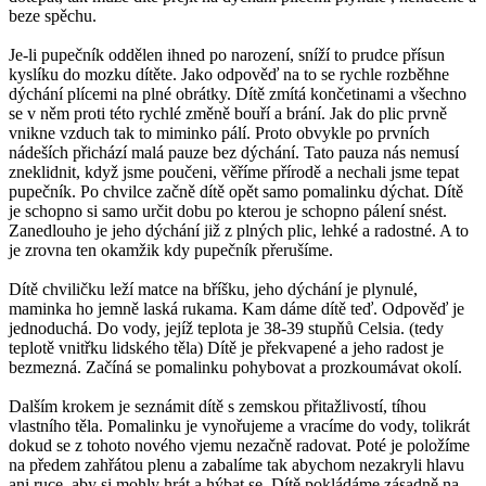
beze spěchu.
Je-li pupečník oddělen ihned po narození, sníží to prudce přísun
kyslíku do mozku dítěte. Jako odpověď na to se rychle rozběhne
dýchání plícemi na plné obrátky. Dítě zmítá končetinami a všechno
se v něm proti této rychlé změně bouří a brání. Jak do plic prvně
vnikne vzduch tak to miminko pálí. Proto obvykle po prvních
nádeších přichází malá pauze bez dýchání. Tato pauza nás nemusí
zneklidnit, když jsme poučeni, věříme přírodě a nechali jsme tepat
pupečník. Po chvilce začně dítě opět samo pomalinku dýchat. Dítě
je schopno si samo určit dobu po kterou je schopno pálení snést.
Zanedlouho je jeho dýchání již z plných plic, lehké a radostné. A to
je zrovna ten okamžik kdy pupečník přerušíme.
Dítě chviličku leží matce na bříšku, jeho dýchání je plynulé,
maminka ho jemně laská rukama. Kam dáme dítě teď. Odpověď je
jednoduchá. Do vody, jejíž teplota je 38-39 stupňů Celsia. (tedy
teplotě vnitřku lidského těla) Dítě je překvapené a jeho radost je
bezmezná. Začíná se pomalinku pohybovat a prozkoumávat okolí.
Dalším krokem je seznámit dítě s zemskou přitažlivostí, tíhou
vlastního těla. Pomalinku je vynořujeme a vracíme do vody, tolikrát
dokud se z tohoto nového vjemu nezačně radovat. Poté je položíme
na předem zahřátou plenu a zabalíme tak abychom nezakryli hlavu
ani ruce, aby si mohly hrát a hýbat se. Dítě pokládáme zásadně na