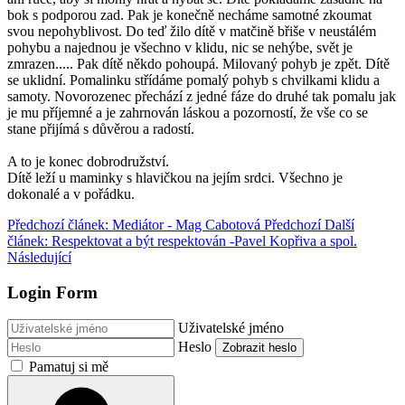
bok s podporou zad. Pak je konečně necháme samotné zkoumat
svou nepohyblivost. Do teď žilo dítě v matčině břiše v neustálém
pohybu a najednou je všechno v klidu, nic se nehýbe, svět je
zmrazen..... Pak dítě někdo pohoupá. Milovaný pohyb je zpět. Dítě
se uklidní. Pomalinku střídáme pomalý pohyb s chvilkami klidu a
samoty. Novorozenec přechází z jedné fáze do druhé tak pomalu jak
je mu příjemné a je zahrnován láskou a pozorností, že vše co se
stane přijímá s důvěrou a radostí.
A to je konec dobrodružství.
Dítě leží u maminky s hlavičkou na jejím srdci. Všechno je
dokonalé a v pořádku.
Předchozí článek: Mediátor - Mag Cabotová
Předchozí
Další
článek: Respektovat a být respektován -Pavel Kopřiva a spol.
Následující
Login Form
Uživatelské jméno
Heslo
Zobrazit heslo
Pamatuj si mě