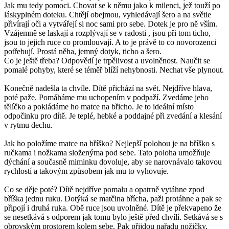
Jak mu tedy pomoci. Chovat se k němu jako k milenci, jež touží po
láskyplném doteku. Chtějí obejmou, vyhledávají šero a na světle
přivírají oči a vytvářejí si noc sami pro sebe. Dotek je pro ně vším.
Vzájemně se laskají a rozplývají se v radosti , jsou při tom ticho,
jsou to jejich ruce co promlouvají. A to je právě to co novorozenci
potřebují. Prostá něha, jemný dotyk, ticho a šero.
Co je ještě třeba? Odpovědí je trpělivost a uvolněnost. Naučit se
pomalé pohyby, které se téměř blíží nehybnosti. Nechat vše plynout.
Konečně nadešla ta chvíle. Dítě přichází na svět. Nejdříve hlava,
poté paže. Pomáháme mu uchopením v podpaží. Zvedáme jeho
tělíčko a pokládáme ho matce na břicho. Je to ideální místo
odpočinku pro dítě. Je teplé, hebké a poddajné při zvedání a klesání
v rytmu dechu.
Jak ho položíme matce na bříško? Nejlepší polohou je na bříško s
ručkama i nožkama složenýma pod sebe. Tato poloha umožňuje
dýchání a současně miminku dovoluje, aby se narovnávalo takovou
rychlostí a takovým způsobem jak mu to vyhovuje.
Co se děje poté? Dítě nejdříve pomalu a opatrně vytáhne zpod
bříška jednu ruku. Dotýká se matčina břícha, paži protáhne a pak se
připojí i druhá ruka. Obě ruce jsou uvolněné. Dítě je překvapeno že
se nesetkává s odporem jak tomu bylo ještě před chvílí. Setkává se s
obrovským prostorem kolem sebe. Pak přijdou nařadu nožičky.