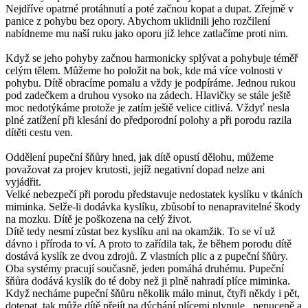
Nejdříve opatrné protáhnutí a poté začnou kopat a dupat. Zřejmě v
panice z pohybu bez opory. Abychom uklidnili jeho rozčilení
nabídneme mu naší ruku jako oporu již lehce zatlačíme proti nim.
Když se jeho pohyby začnou harmonicky splývat a pohybuje téměř
celým tělem. Můžeme ho položit na bok, kde má více volnosti v
pohybu. Dítě obracíme pomalu a vždy je podpíráme. Jednou rukou
pod zadečkem a druhou vysoko na zádech. Hlavičky se stále ještě
moc nedotýkáme protože je zatím ještě velice citlivá. Vždyť nesla
plné zatížení při klesání do předporodní polohy a při porodu razila
dítěti cestu ven.
Oddělení pupeční šňůry hned, jak dítě opustí dělohu, můžeme
považovat za projev krutosti, jejíž negativní dopad nelze ani
vyjádřit.
Velké nebezpečí při porodu představuje nedostatek kyslíku v tkáních
miminka. Selže-li dodávka kyslíku, zbůsobí to nenapravitelné škody
na mozku. Dítě je poškozena na celý život.
Dítě tedy nesmí zůstat bez kyslíku ani na okamžik. To se ví už
dávno i příroda to ví. A proto to zařídila tak, že během porodu dítě
dostává kyslík ze dvou zdrojů. Z vlastních plic a z pupeční šňůry.
Oba systémy pracují současně, jeden pomáhá druhému. Pupeční
šňůra dodává kyslík do té doby než ji plně nahradí plíce miminka.
Když necháme pupeční šňůru několik málo minut, čtyři někdy i pět,
dotepat, tak může dítě přejít na dýchání plícemi plynule , nenuceně a