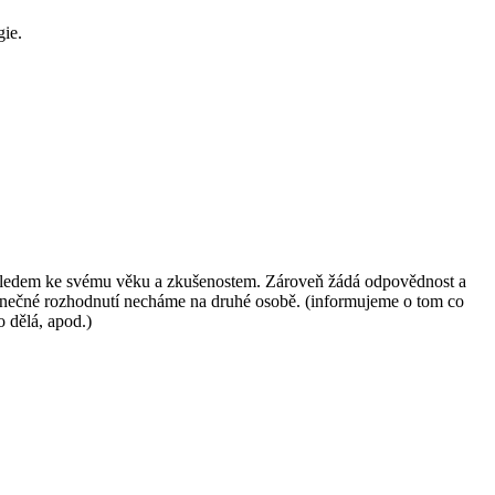
gie.
, vzhledem ke svému věku a zkušenostem. Zároveň žádá odpovědnost a
 konečné rozhodnutí necháme na druhé osobě. (informujeme o tom co
o dělá, apod.)