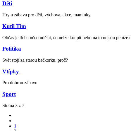
Děti
Hry a zábava pro děti, výchova, akce, maminky
Kutil Tim
Občas je třeba něco udělat, co nelze koupit nebo na to nejsou peníze n
Politika
Svět stojí za starou bačkorku, proč?
Vtípky
Pro dobrou zábavu
Sport
Strana 3 z 7
1