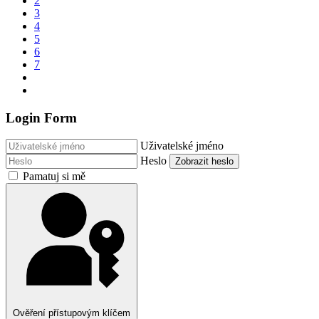
2
3
4
5
6
7
Login Form
Uživatelské jméno
Heslo
Zobrazit heslo
Pamatuj si mě
Ověření přístupovým klíčem