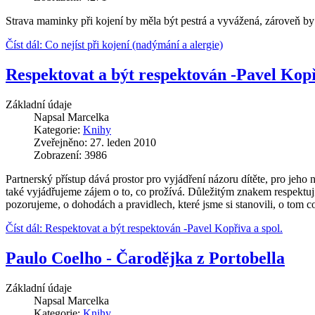
Strava maminky při kojení by měla být pestrá a vyvážená, zároveň b
Číst dál: Co nejíst při kojení (nadýmání a alergie)
Respektovat a být respektován -Pavel Kopř
Základní údaje
Napsal
Marcelka
Kategorie:
Knihy
Zveřejněno: 27. leden 2010
Zobrazení: 3986
Partnerský přístup dává prostor pro vyjádření názoru dítěte, pro jeh
také vyjádřujeme zájem o to, co prožívá. Důležitým znakem respektuj
pozorujeme, o dohodách a pravidlech, které jsme si stanovili, o tom co
Číst dál: Respektovat a být respektován -Pavel Kopřiva a spol.
Paulo Coelho - Čarodějka z Portobella
Základní údaje
Napsal
Marcelka
Kategorie:
Knihy