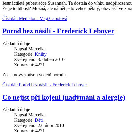
šestnáctileté puberťačce Susannah. Ta dostala do vínku nadpřirozeno
Že je to blbost? Možná, ale námět je to velice pěkný, obzvlášť ve zpra
Číst dál: Mediátor - Mag Cabotová
Porod bez násilí - Frederick Leboyer
Základní údaje
Napsal
Marcelka
Kategorie:
Knihy
Zveřejněno: 3. duben 2010
Zobrazení: 4221
Zcela nový způsob vedení porodu.
Číst dál: Porod bez násilí - Frederick Leboyer
Co nejíst při kojení (nadýmání a alergie)
Základní údaje
Napsal
Marcelka
Kategorie:
Děti
Zveřejněno: 23. únor 2010
Zobrazení: 4271