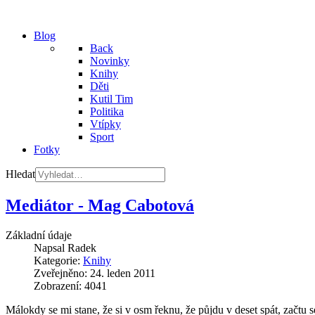
Blog
Back
Novinky
Knihy
Děti
Kutil Tim
Politika
Vtípky
Sport
Fotky
Hledat
Mediátor - Mag Cabotová
Základní údaje
Napsal
Radek
Kategorie:
Knihy
Zveřejněno: 24. leden 2011
Zobrazení: 4041
Málokdy se mi stane, že si v osm řeknu, že půjdu v deset spát, začtu 