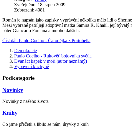
Zveřejněno: 18. srpen 2009
Zobrazení: 4081
Román je napsán jako zápisky vyprávění několika málo lidí o Sherine
Mezi vybrané patří její adoptivní matka Samira R. Khalil, její bývalý
páter Giancarlo Fontana a mnoho dalších.
Číst dál: Paulo Coelho - Čarodějka z Portobella
Demokracie
Paulo Coelho - Rukověť bojovníka světla
Dvanáct kapek v moři (autor neznámý)
Vybavení kuchyně
Podkategorie
Novinky
Novinky z našeho života
Knihy
Co jsme přečetli a líbilo se nám, úryvky z knih